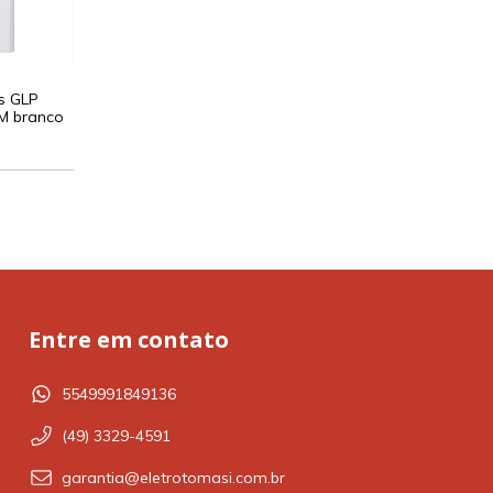
s GLP
M branco
Entre em contato
5549991849136
(49) 3329-4591
garantia@eletrotomasi.com.br