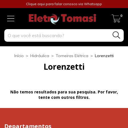
Clique aqui para falar conosco via Whatsapp
0
Início
>
Hidráulica
>
Torneiras Elétrica
>
Lorenzetti
Lorenzetti
Não temos resultados para sua pesquisa. Por favor,
tente com outros filtros.
Departamentos