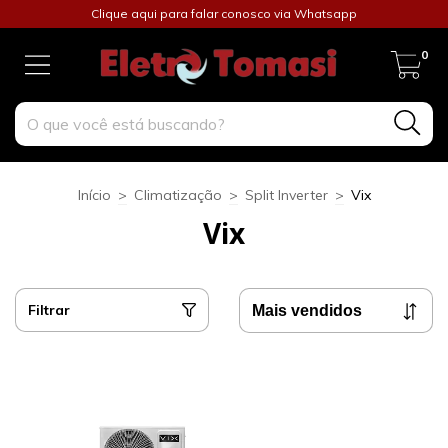
Clique aqui para falar conosco via Whatsapp
0
Início
>
Climatização
>
Split Inverter
>
Vix
Vix
Filtrar