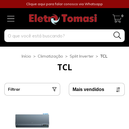
Clique aqui para falar conosco via Whatsapp
0
Início
>
Climatização
>
Split Inverter
>
TCL
TCL
Filtrar