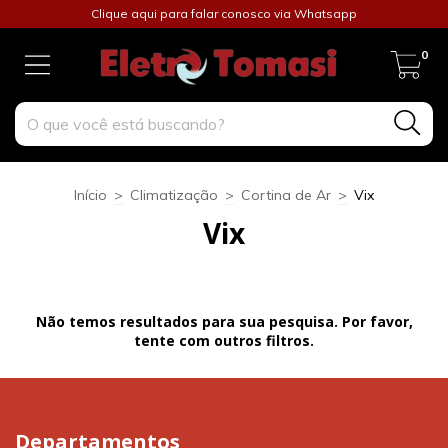
Clique aqui para falar conosco via Whatsapp
0
Início
>
Climatização
>
Cortina de Ar
>
Vix
Vix
Não temos resultados para sua pesquisa. Por favor,
tente com outros filtros.
Departamentos