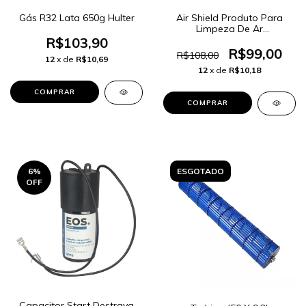
Gás R32 Lata 650g Hulter
Air Shield Produto Para
Limpeza De Ar
Condicionado 3 em 1 - 2
R$103,90
Litros
R$99,00
R$108,00
12
x de
R$10,69
12
x de
R$10,18
6
%
ESGOTADO
OFF
Capacitor Start Destrava