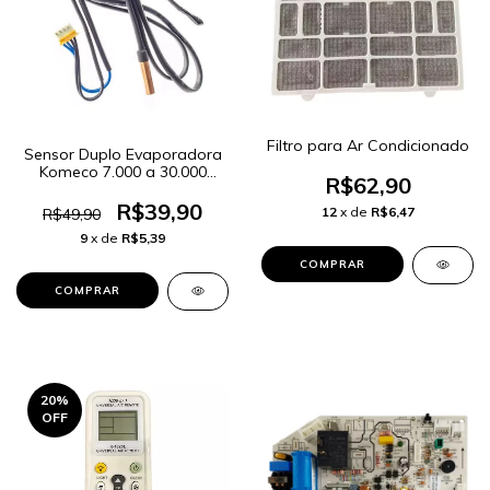
Filtro para Ar Condicionado
Sensor Duplo Evaporadora
Komeco 7.000 a 30.000
R$62,90
BTUS Modelos KOS, BZS,
MXS, LTS
R$39,90
12
x de
R$6,47
R$49,90
9
x de
R$5,39
20
%
OFF