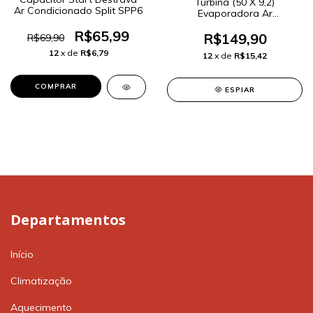
Turbina (50 X 9,2)
Ar Condicionado Split SPP6
Evaporadora Ar
Condicionado Elgin
R$65,99
R$149,90
R$69,90
12
x de
R$6,79
12
x de
R$15,42
ESPIAR
Departamentos
Início
Climatização
Aquecimento