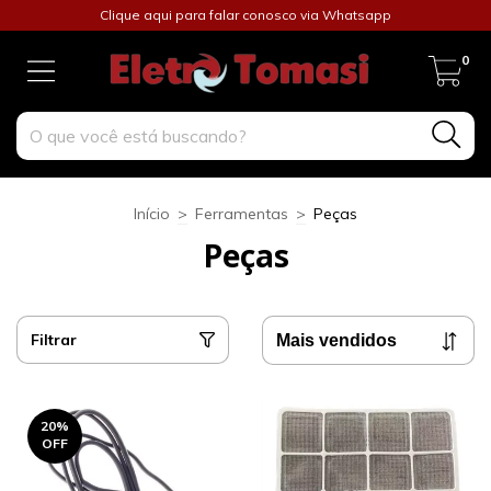
Clique aqui para falar conosco via Whatsapp
0
Início
>
Ferramentas
>
Peças
Peças
Filtrar
20
%
OFF