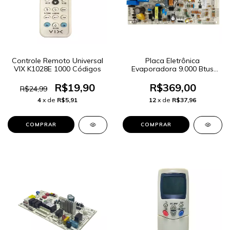
Controle Remoto Universal
Placa Eletrônica
VIX K1028E 1000 Códigos
Evaporadora 9.000 Btus
Inverter Elgin
R$19,90
R$369,00
R$24,99
4
x de
R$5,91
12
x de
R$37,96