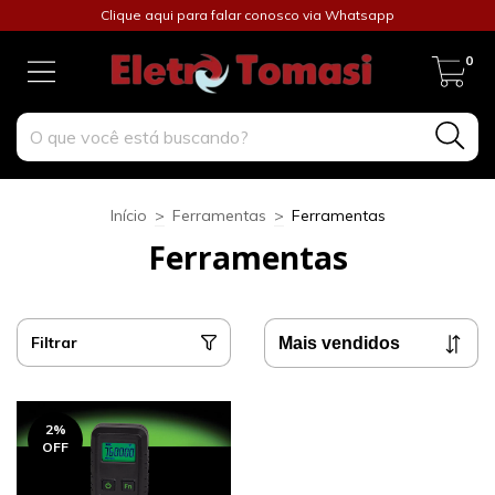
Clique aqui para falar conosco via Whatsapp
0
Início
>
Ferramentas
>
Ferramentas
Ferramentas
Filtrar
2
%
OFF