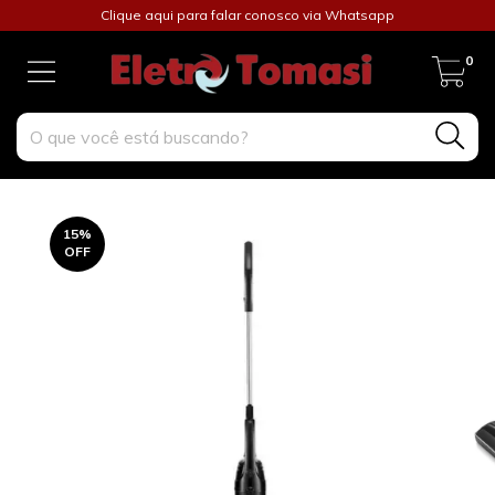
Clique aqui para falar conosco via Whatsapp
0
15
%
OFF