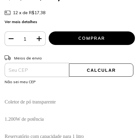
12
x de
R$17,38
Ver mais detalhes
ALTERAR CEP
Entregas para o CEP:
Meios de envio
CALCULAR
Não sei meu CEP
Coletor de pó transparente
1.200W de potência
Reservatório com capacidade para 1 litro