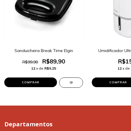
Sanduicheira Break Time Elgin
Umidificador Ultr
R$89,90
R$15
R$99,90
12
x de
R$9,25
12
x de
Departamentos